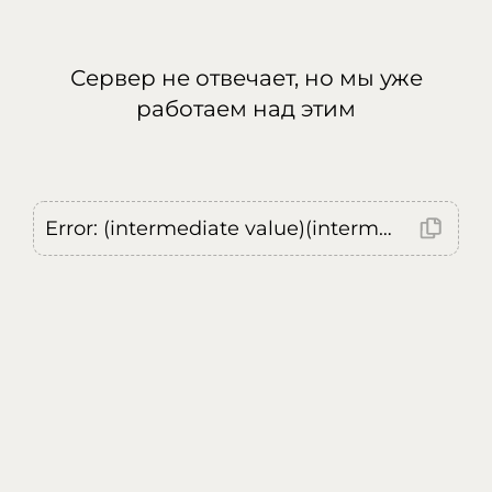
Сервер не отвечает, но мы уже
работаем над этим
Error: (intermediate value)(intermediate value)(intermediate value).replaceAll is not a function