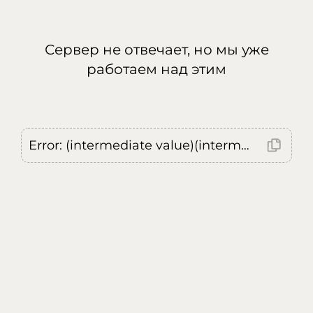
Сервер не отвечает, но мы уже
работаем над этим
Error: (intermediate value)(intermediate value)(intermediate value).replaceAll is not a function