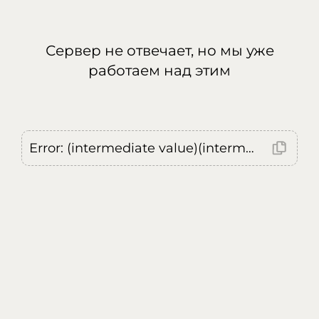
Сервер не отвечает, но мы уже
работаем над этим
Error: (intermediate value)(intermediate value)(intermediate value).replaceAll is not a function