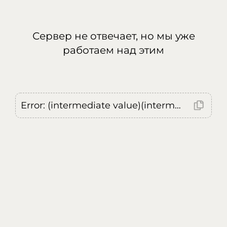
Сервер не отвечает, но мы уже
работаем над этим
Error: (intermediate value)(intermediate value)(intermediate value).replaceAll is not a function