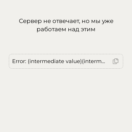
Сервер не отвечает, но мы уже
работаем над этим
Error: (intermediate value)(intermediate value)(intermediate value).replaceAll is not a function