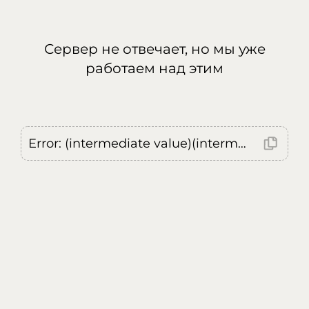
Сервер не отвечает, но мы уже
работаем над этим
Error: (intermediate value)(intermediate value)(intermediate value).replaceAll is not a function