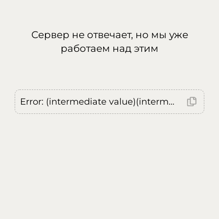
Сервер не отвечает, но мы уже
работаем над этим
Error: (intermediate value)(intermediate value)(intermediate value).replaceAll is not a function