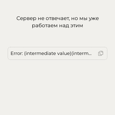
Сервер не отвечает, но мы уже
работаем над этим
Error: (intermediate value)(intermediate value)(intermediate value).replaceAll is not a function