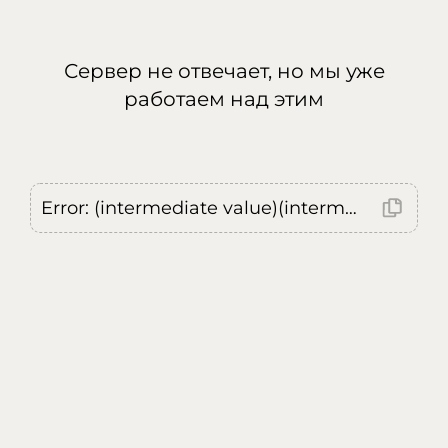
Сервер не отвечает, но мы уже
работаем над этим
Error: (intermediate value)(intermediate value)(intermediate value).replaceAll is not a function