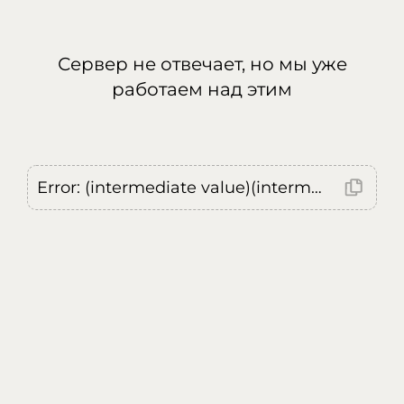
Сервер не отвечает, но мы уже
работаем над этим
Error: (intermediate value)(intermediate value)(intermediate value).replaceAll is not a function