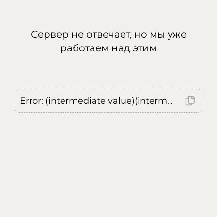
Сервер не отвечает, но мы уже
работаем над этим
Error: (intermediate value)(intermediate value)(intermediate value).replaceAll is not a function