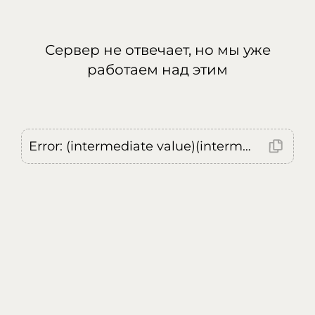
Сервер не отвечает, но мы уже
работаем над этим
Error: (intermediate value)(intermediate value)(intermediate value).replaceAll is not a function