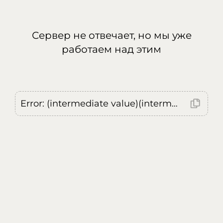
Сервер не отвечает, но мы уже
работаем над этим
Error: (intermediate value)(intermediate value)(intermediate value).replaceAll is not a function