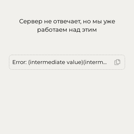
Сервер не отвечает, но мы уже
работаем над этим
Error: (intermediate value)(intermediate value)(intermediate value).replaceAll is not a function