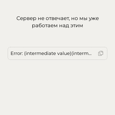
Сервер не отвечает, но мы уже
работаем над этим
Error: (intermediate value)(intermediate value)(intermediate value).replaceAll is not a function