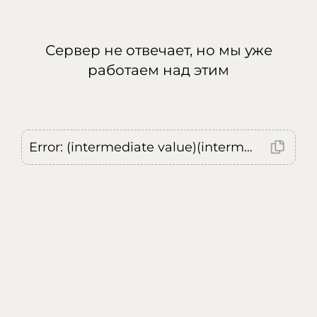
Сервер не отвечает, но мы уже
работаем над этим
Error: (intermediate value)(intermediate value)(intermediate value).replaceAll is not a function