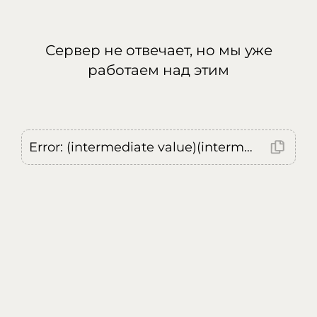
Сервер не отвечает, но мы уже
работаем над этим
Error: (intermediate value)(intermediate value)(intermediate value).replaceAll is not a function