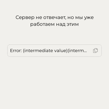
Сервер не отвечает, но мы уже
работаем над этим
Error: (intermediate value)(intermediate value)(intermediate value).replaceAll is not a function