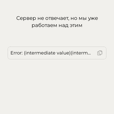
Сервер не отвечает, но мы уже
работаем над этим
Error: (intermediate value)(intermediate value)(intermediate value).replaceAll is not a function