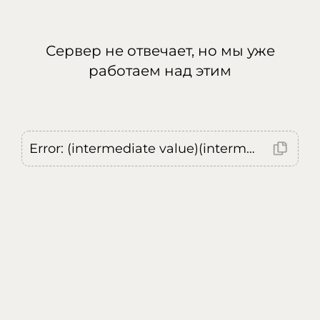
Сервер не отвечает, но мы уже
работаем над этим
Error: (intermediate value)(intermediate value)(intermediate value).replaceAll is not a function