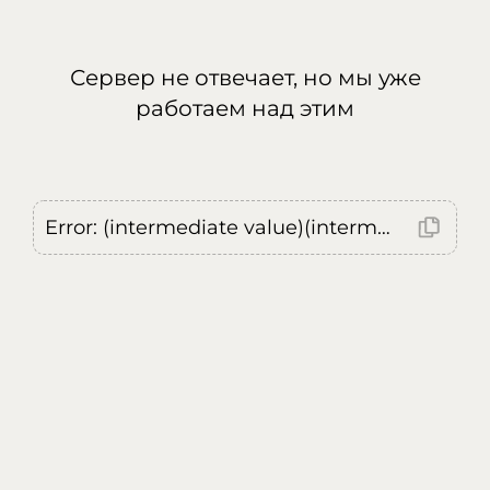
Сервер не отвечает, но мы уже
работаем над этим
Error: (intermediate value)(intermediate value)(intermediate value).replaceAll is not a function