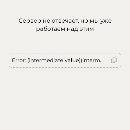
Сервер не отвечает, но мы уже
работаем над этим
Error: (intermediate value)(intermediate value)(intermediate value).replaceAll is not a function