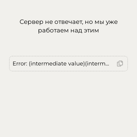
Сервер не отвечает, но мы уже
работаем над этим
Error: (intermediate value)(intermediate value)(intermediate value).replaceAll is not a function