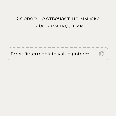
Сервер не отвечает, но мы уже
работаем над этим
Error: (intermediate value)(intermediate value)(intermediate value).replaceAll is not a function